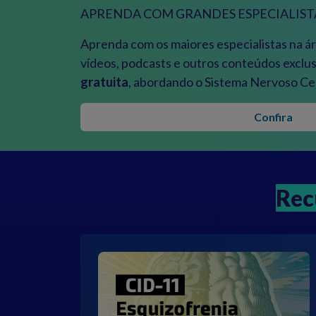
APRENDA COM GRANDES ESPECIALIST
Aprenda com os maiores especialistas na á
vídeos, podcasts e outros conteúdos exclus
gratuita
, abordando o Sistema Nervoso Cen
Confira
Rec