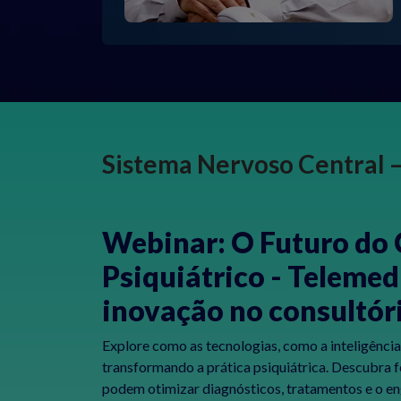
Sistema Nervoso Central 
Webinar: O Futuro do
Psiquiátrico - Telemedi
inovação no consultór
Explore como as tecnologias, como a inteligência a
transformando a prática psiquiátrica. Descubra 
podem otimizar diagnósticos, tratamentos e o e