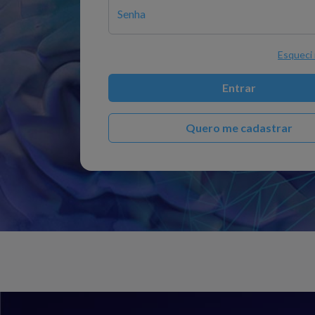
Senha
Esqueci
Entrar
Quero me cadastrar