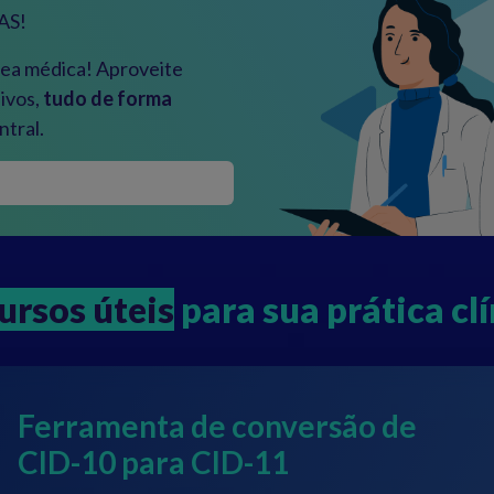
AS!
rea médica! Aproveite
ivos,
tudo de forma
tral.
ursos úteis
para sua prática clí
Ferramenta de conversão de
CID-10 para CID-11