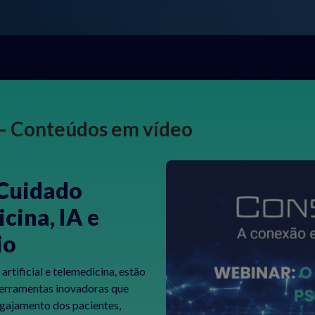
— Conteúdos em vídeo
 Cuidado
cina, IA e
io
rtificial e telemedicina, estão
ferramentas inovadoras que
ngajamento dos pacientes,