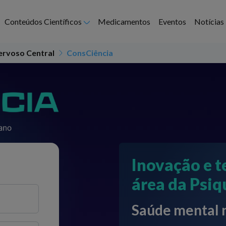
Abrir submenu
Conteúdos Científicos
Medicamentos
Eventos
Notícias
ervoso Central
ConsCiência
Inovação e t
área da Psiq
Saúde mental n