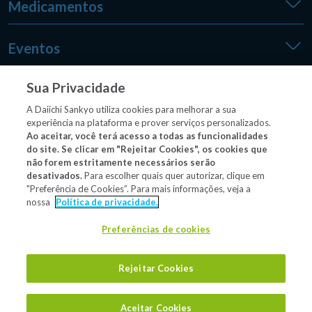
Medicamentos
Eventos
Sua Privacidade
Medpedia
A Daiichi Sankyo utiliza cookies para melhorar a sua
experiência na plataforma e prover serviços personalizados.
Ao aceitar, você terá acesso a todas as funcionalidades
do site. Se clicar em "Rejeitar Cookies", os cookies que
Outros sites
não forem estritamente necessários serão
desativados.
Para escolher quais quer autorizar, clique em
"Preferência de Cookies”. Para mais informações, veja a
nossa
Política de privacidade.
Material/conteúdo destinado exclusivamente a profissionais
de saúde habilitados a prescrever e/ou dispensar
Preferências de cookies
medicamentos.
Rejeitar Cookies
Aceitar Cookies