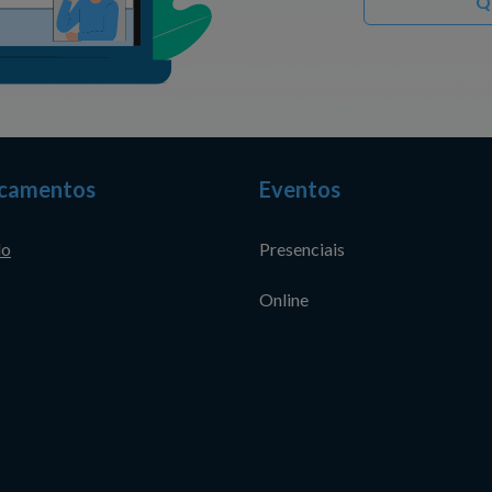
Q
camentos
Eventos
do
Presenciais
Online