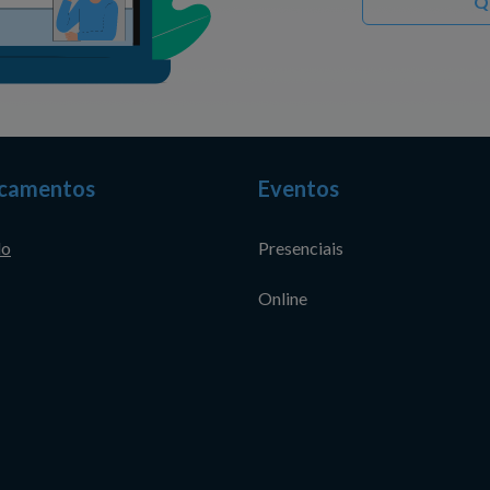
Q
camentos
Eventos
do
Presenciais
Online