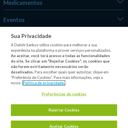
Medicamentos
Eventos
Sua Privacidade
Medpedia
A Daiichi Sankyo utiliza cookies para melhorar a sua
experiência na plataforma e prover serviços personalizados.
Ao aceitar, você terá acesso a todas as funcionalidades
do site. Se clicar em "Rejeitar Cookies", os cookies que
Outros sites
não forem estritamente necessários serão
desativados.
Para escolher quais quer autorizar, clique em
"Preferência de Cookies”. Para mais informações, veja a
nossa
Política de privacidade.
Material/conteúdo destinado exclusivamente a profissionais
de saúde habilitados a prescrever e/ou dispensar
Preferências de cookies
medicamentos.
Rejeitar Cookies
Aceitar Cookies