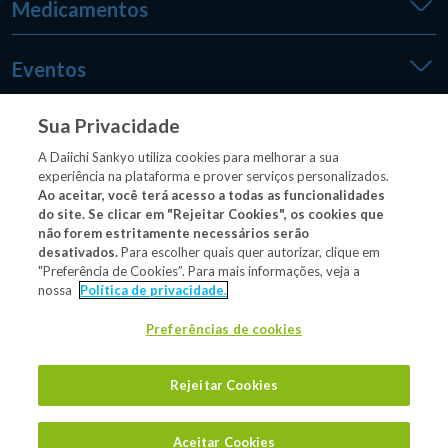
Medicamentos
Eventos
Sua Privacidade
Medpedia
A Daiichi Sankyo utiliza cookies para melhorar a sua
experiência na plataforma e prover serviços personalizados.
Ao aceitar, você terá acesso a todas as funcionalidades
do site. Se clicar em "Rejeitar Cookies", os cookies que
Outros sites
não forem estritamente necessários serão
desativados.
Para escolher quais quer autorizar, clique em
"Preferência de Cookies”. Para mais informações, veja a
nossa
Política de privacidade.
Material/conteúdo destinado exclusivamente a profissionais
de saúde habilitados a prescrever e/ou dispensar
Preferências de cookies
medicamentos.
Rejeitar Cookies
Aceitar Cookies