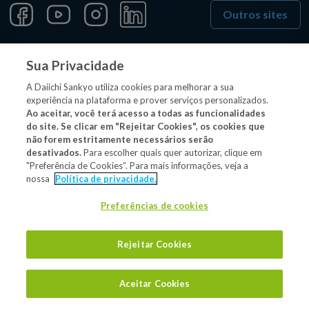
Outros sites
Sua Privacidade
Material/conteúdo destinado exclusivamente a profissionais
de saúde habilitados a prescrever e/ou dispensar
A Daiichi Sankyo utiliza cookies para melhorar a sua
experiência na plataforma e prover serviços personalizados.
medicamentos. MP-00549 - setembro/2025
Ao aceitar, você terá acesso a todas as funcionalidades
do site. Se clicar em "Rejeitar Cookies", os cookies que
não forem estritamente necessários serão
desativados.
Para escolher quais quer autorizar, clique em
"Preferência de Cookies”. Para mais informações, veja a
nossa
Política de privacidade.
Preferências de cookies
Rejeitar Cookies
Aceitar Cookies