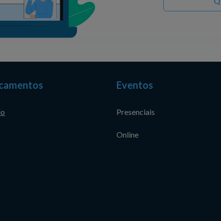
Q
camentos
Eventos
do
Presenciais
Online