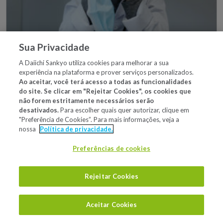
Sua Privacidade
A Daiichi Sankyo utiliza cookies para melhorar a sua
Como a síndrome de Burnout afeta médicos
experiência na plataforma e prover serviços personalizados.
e outros profissionais de saúde?
Ao aceitar, você terá acesso a todas as funcionalidades
do site. Se clicar em "Rejeitar Cookies", os cookies que
não forem estritamente necessários serão
Comum entre os médicos, a síndrome de Burnout é
desativados.
Para escolher quais quer autorizar, clique em
responsável por diversos sintomas prejudiciais à prática
"Preferência de Cookies”. Para mais informações, veja a
clínica. Reconhecer hábitos nocivos à saúde mental é
nossa
Política de privacidade.
essencial para evitar o esgotamento profissional....
Preferências de cookies
Ver mais detalhes
Rejeitar Cookies
SNC
Aceitar Cookies