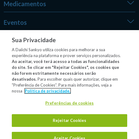
Medicamentos
Eventos
Sua Privacidade
Medpedia
A Daiichi Sankyo utiliza cookies para melhorar a sua
experiência na plataforma e prover serviços personalizados.
Ao aceitar, você terá acesso a todas as funcionalidades
do site. Se clicar em "Rejeitar Cookies", os cookies que
Outros sites
não forem estritamente necessários serão
desativados.
Para escolher quais quer autorizar, clique em
"Preferência de Cookies”. Para mais informações, veja a
nossa
Política de privacidade.
Material/conteúdo destinado exclusivamente a profissionais
de saúde habilitados a prescrever e/ou dispensar
Preferências de cookies
medicamentos.
Rejeitar Cookies
Aceitar Cookies