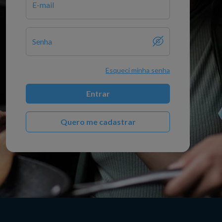
E-mail
Senha
Esqueci minha senha
Entrar
Quero me cadastrar