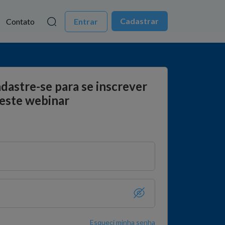
Cadastrar
Contato
Entrar
adastre-se para se inscrever
este webinar
Esqueci minha senha