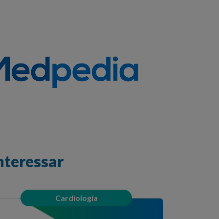
nteressar
Cardiologia