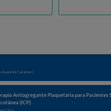
o Avancini Caramori
rapia Antiagregante Plaquetária para Pacientes
cutânea (ICP)
mes Lima