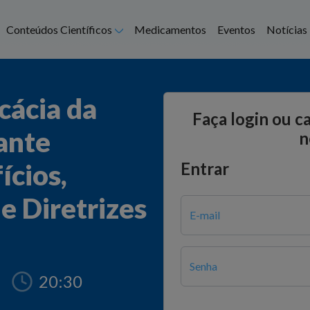
Abrir submenu
Conteúdos Científicos
Medicamentos
Eventos
Notícias
cácia da
Faça login ou c
ante
n
ícios,
Entrar
e Diretrizes
E-mail
Senha
20:30